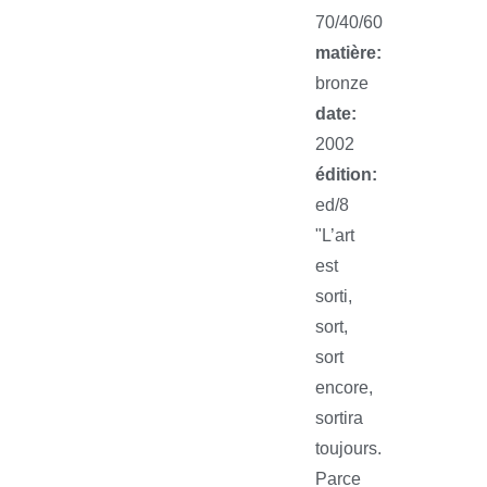
70/40/60
matière:
bronze
date:
2002
édition:
ed/8
"L’art
est
sorti,
sort,
sort
encore,
sortira
toujours.
Parce