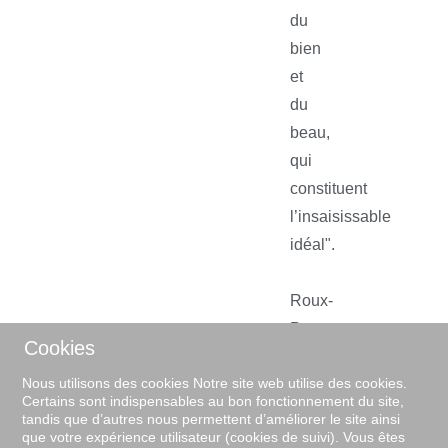
du
bien
et
du
beau,
qui
constituent
l’insaisissable
idéal".
Roux-
Parassac.
Cookies
Nous utilisons des cookies Notre site web utilise des cookies.
Certains sont indispensables au bon fonctionnement du site,
tandis que d’autres nous permettent d’améliorer le site ainsi
que votre expérience utilisateur (cookies de suivi). Vous êtes