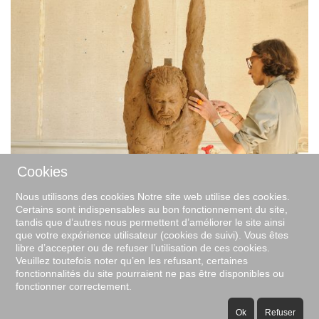
Cookies
Nous utilisons des cookies Notre site web utilise des cookies.
Certains sont indispensables au bon fonctionnement du site,
tandis que d’autres nous permettent d’améliorer le site ainsi
que votre expérience utilisateur (cookies de suivi). Vous êtes
libre d’accepter ou de refuser l’utilisation de ces cookies.
Veuillez toutefois noter qu’en les refusant, certaines
fonctionnalités du site pourraient ne pas être disponibles ou
fonctionner correctement.
Ok
Refuser