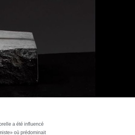
relle a été influencé
imiste» où prédominait