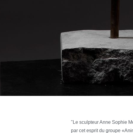
"Le sculpteur Anne Sophie Mo
par cet esprit du groupe «An