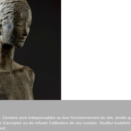
s. Certains sont indispensables au bon fonctionnement du site, tandis q
e d’accepter ou de refuser l’utilisation de ces cookies. Veuillez toutefois
ent.