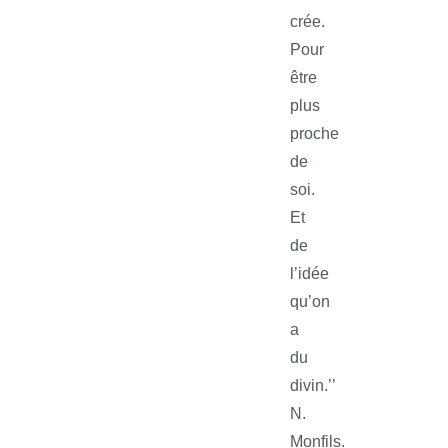
crée.
Pour
être
plus
proche
de
soi.
Et
de
l’idée
qu’on
a
du
divin.’’‍
N.
Monfils.