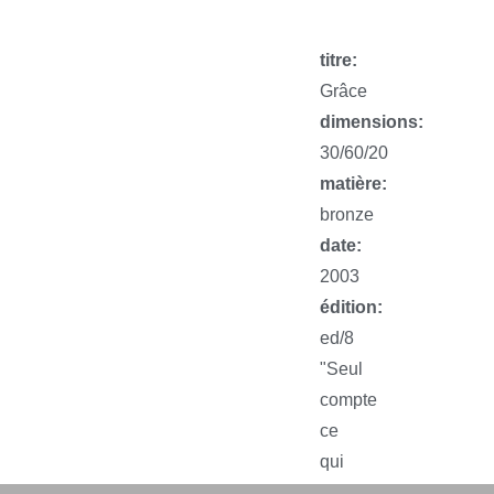
titre:
Grâce
dimensions:
30/60/20
matière:
bronze
date:
2003
édition:
ed/8
"Seul
compte
ce
qui
m'échappe"